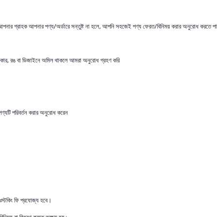
/আপনার গ্রাহক আপনার পণ্য/অর্ডারে সন্তুষ্ট না হলে, আপনি সহজেই পণ্য ফেরত/বিনিময় করার অনুরোধ করতে পার
কার, রঙ বা ডিজাইনে অমিল থাকলে আমরা অনুরোধ গ্রহণ করি
পণ্যটি পরিবর্তন করার অনুরোধ করেন
নঃস্টকিং ফি প্রযোজ্য হবে।