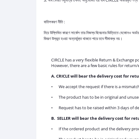
3. অর্থ ফেরত শুধুমাত্র তখনই অনুমোদিত হয় যদি CIRCLE অর্ডারকৃত পণ্য ব
বাতিলকরণ নীতি :
নিচে উল্লিখিত কারণে সার্কেল তার নিজস্ব বিবেচনার ভিত্তিতে যেকোনও অর্ডার ব
বিবরণ উদ্ভূত হওয়া অন্তর্ভুক্ত থাকতে পারে তবে সীমাবদ্ধ নয়।
CIRCLE has a very flexible Return & Exchange po
However, there are a few basic rules for return
A. CRICLE will bear the delivery cost for r
•
We accept the request if there is a mismatch
•
The product has to be in original and unuse
•
Request has to be raised within 3 days of de
B. SELLER will bear the delivery cost for r
•
If the ordered product and the delivery prod