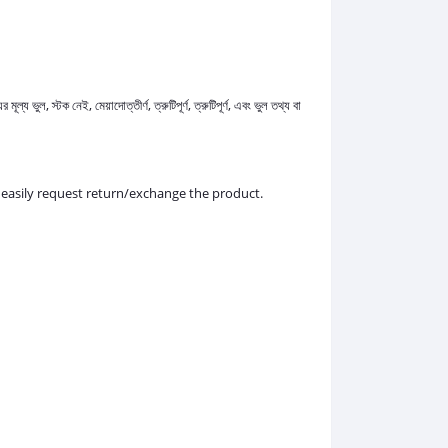
ভুল, স্টক নেই, মেয়াদোত্তীর্ণ, ত্রুটিপূর্ণ, ত্রুটিপূর্ণ, এবং ভুল তথ্য বা
n easily request return/exchange the product.