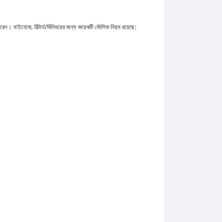
েন। যাইহোক, রিটার্ন/বিনিময়ের জন্য কয়েকটি মৌলিক নিয়ম রয়েছে: