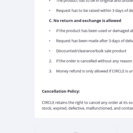
•
The product has to be in original and unuse
•
Request has to be raised within 3 days of de
C. No return and exchange is allowed
•
If the product has been used or damaged af
•
Request has been made after 3 days of deli
•
Discounted/clearance/bulk sale product
2.
If the order is cancelled without any reason 1
3.
Money refund is only allowed if CIRCLE is u
Cancellation Policy:
CIRCLE retains the right to cancel any order at its 
stock, expired, defective, malfunctioned, and contai