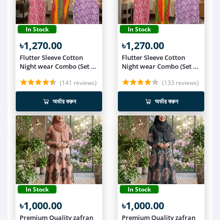
In Stock
In Stock
৳1,270.00
৳1,270.00
Flutter Sleeve Cotton
Flutter Sleeve Cotton
Night wear Combo (Set of
Night wear Combo (Set of
3) NIT019
3) NIT018
(141 reviews)
(133 reviews)
অর্ডার করুন
অর্ডার করুন
In Stock
In Stock
৳1,000.00
৳1,000.00
Premium Quality zafran
Premium Quality zafran