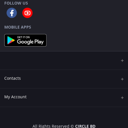
FOLLOW US
MOBILE APPS
Contacts
Address
My Account
543/2,Tenu Mollar Goli, Middle Monipur, 60 Feet, Mirpur, Dhaka
Login
Phone
+8809611900203
Order History
All Rights Reserved ©
CIRCLE BD