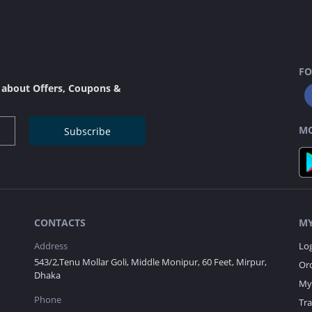
FO
s about Offers, Coupons &
MO
Subscribe
CONTACTS
MY
Address
Lo
543/2,Tenu Mollar Goli, Middle Monipur, 60 Feet, Mirpur,
Ord
Dhaka
My 
Phone
Tr