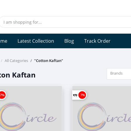
ome
Latest Collection
Blog
Track Order
All Categories
"Cotton Kaftan"
ton Kaftan
Brands
7%
ছাড়
7%