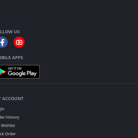
LLOW US
BILE APPS
 ACCOUNT
gin
er History
Wishlist
ack Order