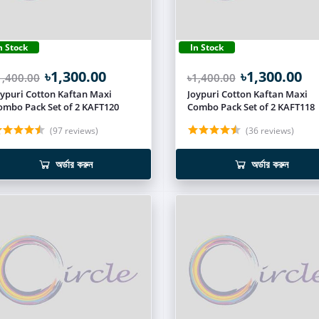
n Stock
In Stock
৳1,300.00
৳1,300.00
1,400.00
৳1,400.00
oypuri Cotton Kaftan Maxi
Joypuri Cotton Kaftan Maxi
Combo Pack Set of 2 KAFT120
Combo Pack Set of 2 KAFT118
(97 reviews)
(36 reviews)
অর্ডার করুন
অর্ডার করুন