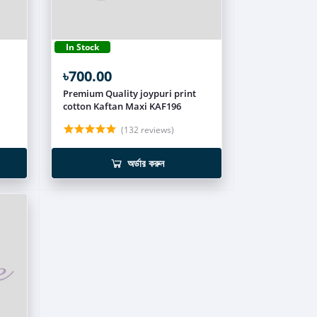
In Stock
৳700.00
Premium Quality joypuri print
cotton Kaftan Maxi KAF196
(132 reviews)
অর্ডার করুন