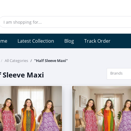
ome
Latest Collection
Blog
Track Order
All Categories
"Half Sleeve Maxi"
f Sleeve Maxi
Brands