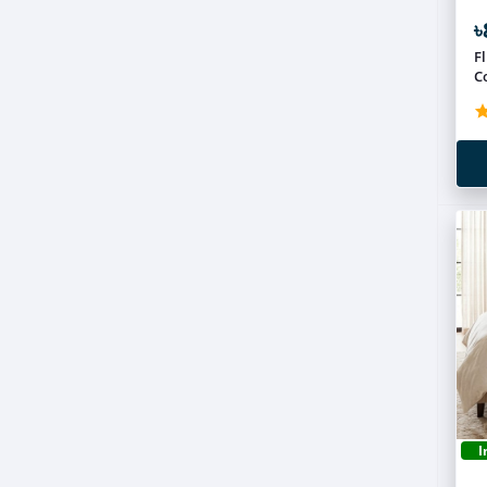
৳
F
C
I