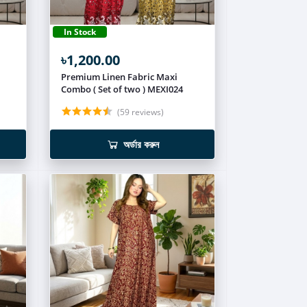
In Stock
৳1,200.00
Premium Linen Fabric Maxi
Combo ( Set of two ) MEXI024
(59 reviews)
অর্ডার করুন