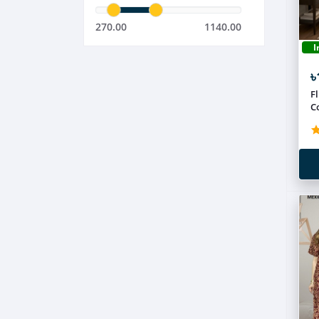
270.00
1140.00
I
৳
F
C