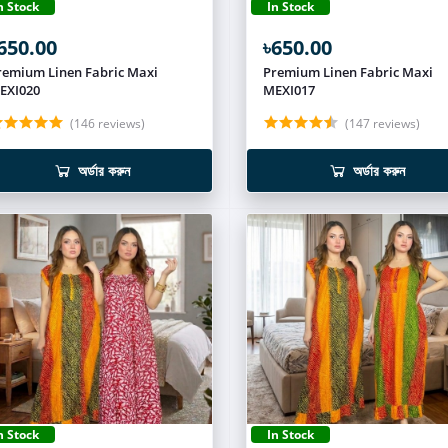
n Stock
In Stock
650.00
৳650.00
remium Linen Fabric Maxi
Premium Linen Fabric Maxi
EXI020
MEXI017
(146 reviews)
(147 reviews)
অর্ডার করুন
অর্ডার করুন
n Stock
In Stock