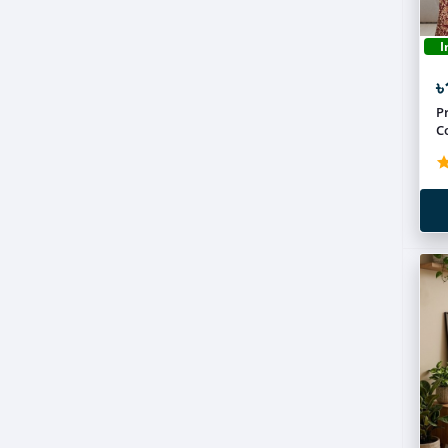
I
৳
P
C