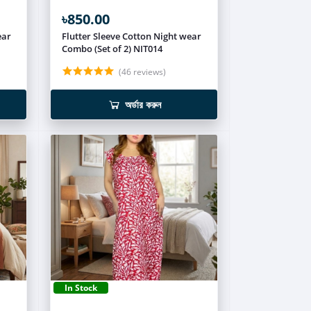
৳850.00
ear
Flutter Sleeve Cotton Night wear
Combo (Set of 2) NIT014
(46 reviews)
অর্ডার করুন
In Stock