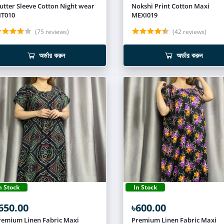
lutter Sleeve Cotton Night wear
Nokshi Print Cotton Maxi
IT010
MEXI019
(75 reviews)
(42 reviews)
অর্ডার করুন
অর্ডার করুন
n Stock
In Stock
650.00
৳600.00
remium Linen Fabric Maxi
Premium Linen Fabric Maxi