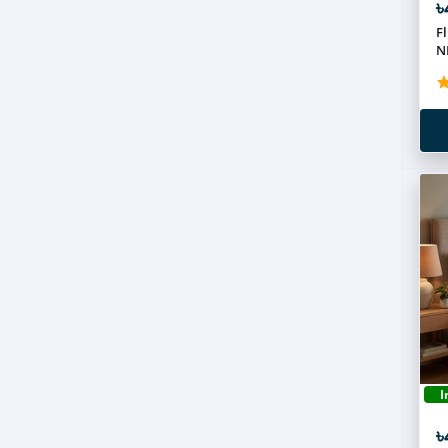
৳
F
N
I
৳