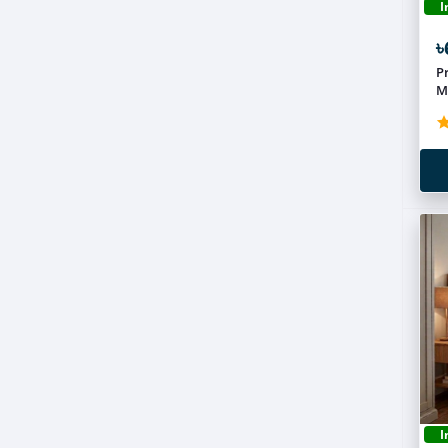
I
৳
P
M
I