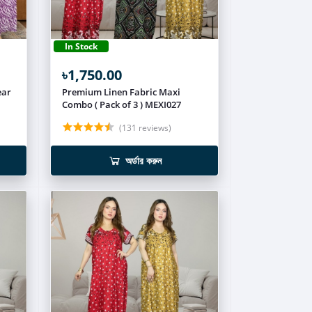
In Stock
৳1,750.00
ear
Premium Linen Fabric Maxi
Combo ( Pack of 3 ) MEXI027
(131 reviews)
অর্ডার করুন