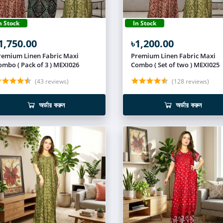
n Stock
In Stock
1,750.00
৳1,200.00
remium Linen Fabric Maxi
Premium Linen Fabric Maxi
ombo ( Pack of 3 ) MEXI026
Combo ( Set of two ) MEXI025
(43 reviews)
(128 reviews)
অর্ডার করুন
অর্ডার করুন