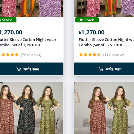
n Stock
In Stock
1,270.00
৳1,270.00
lutter Sleeve Cotton Night wear
Flutter Sleeve Cotton Night w
ombo (Set of 3) NIT019
Combo (Set of 3) NIT018
(76 reviews)
(117 reviews)
অর্ডার করুন
অর্ডার করুন