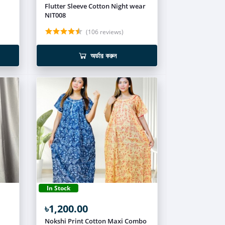
Flutter Sleeve Cotton Night wear
NIT008
(106 reviews)
অর্ডার করুন
In Stock
৳1,200.00
Nokshi Print Cotton Maxi Combo