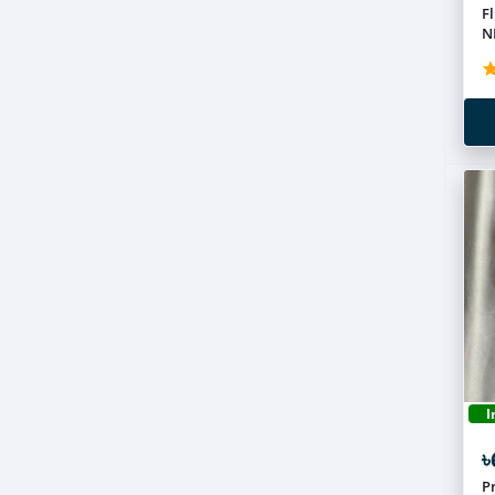
F
N
I
৳
P