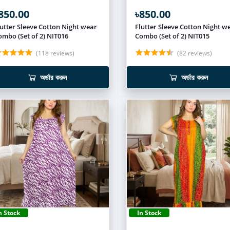
850.00
৳850.00
lutter Sleeve Cotton Night wear
Flutter Sleeve Cotton Night w
ombo (Set of 2) NIT016
Combo (Set of 2) NIT015
(118 reviews)
(82 reviews)
অর্ডার করুন
অর্ডার করুন
n Stock
In Stock