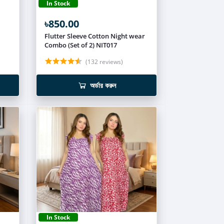
In Stock
৳850.00
Flutter Sleeve Cotton Night wear
Combo (Set of 2) NIT017
(132 reviews)
অর্ডার করুন
In Stock