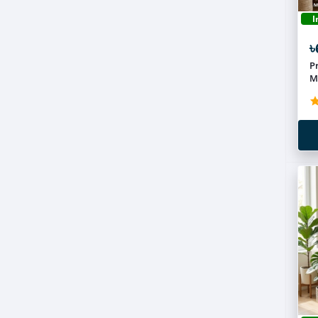
I
৳
P
M