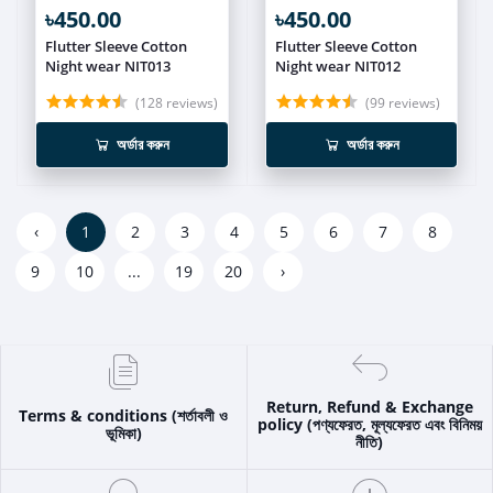
৳450.00
৳450.00
Flutter Sleeve Cotton
Flutter Sleeve Cotton
Night wear NIT013
Night wear NIT012
(128 reviews)
(99 reviews)
অর্ডার করুন
অর্ডার করুন
‹
1
2
3
4
5
6
7
8
9
10
...
19
20
›
Return, Refund & Exchange
Terms & conditions (শর্তাবলী ও
policy (পণ্যফেরত, মূল্যফেরত এবং বিনিময়
ভূমিকা)
নীতি)