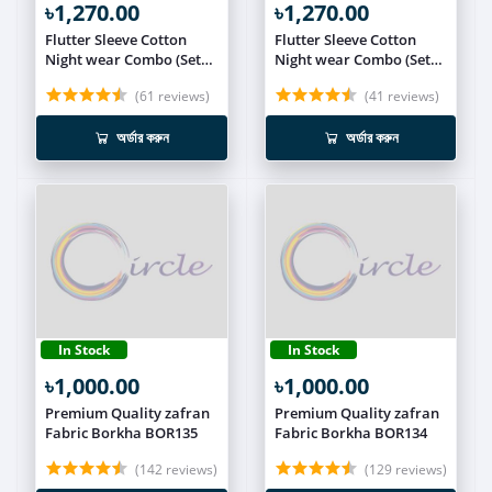
৳1,270.00
৳1,270.00
Flutter Sleeve Cotton
Flutter Sleeve Cotton
Night wear Combo (Set
Night wear Combo (Set
of 3) NIT019
of 3) NIT018
(61 reviews)
(41 reviews)
অর্ডার করুন
অর্ডার করুন
In Stock
In Stock
৳1,000.00
৳1,000.00
Premium Quality zafran
Premium Quality zafran
Fabric Borkha BOR135
Fabric Borkha BOR134
(142 reviews)
(129 reviews)