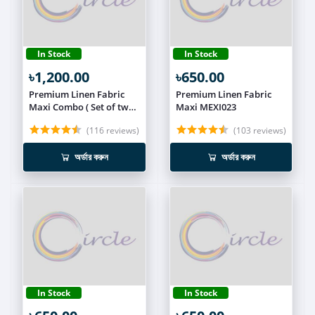
In Stock
In Stock
৳1,200.00
৳650.00
Premium Linen Fabric
Premium Linen Fabric
Maxi Combo ( Set of two )
Maxi MEXI023
MEXI024
(116 reviews)
(103 reviews)
অর্ডার করুন
অর্ডার করুন
In Stock
In Stock