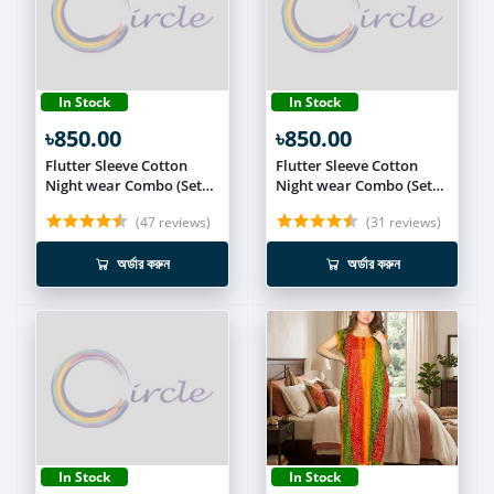
In Stock
In Stock
৳850.00
৳850.00
Flutter Sleeve Cotton
Flutter Sleeve Cotton
Night wear Combo (Set
Night wear Combo (Set
of 2) NIT015
of 2) NIT014
(47 reviews)
(31 reviews)
অর্ডার করুন
অর্ডার করুন
In Stock
In Stock