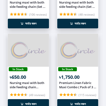
Nursing maxi with both
Nursing maxi with both
side feeding chain (Set of
side feeding chain (Set of
2) NCOM011
2) NCOM010
(106 reviews)
(48 reviews)
অর্ডার করুন
অর্ডার করুন
In Stock
In Stock
৳650.00
৳1,750.00
Nursing maxi with both
Premium Linen Fabric
side feeding chain
Maxi Combo ( Pack of 3 )
NUR023
MEXI027
(49 reviews)
(115 reviews)
অর্ডার করুন
অর্ডার করুন