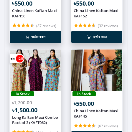
৳550.00
৳550.00
China Linen Kaftan Maxi
China Linen Kaftan Maxi
KAF156
KAF152
(87 reviews)
(32 reviews)
অর্ডার করুন
অর্ডার করুন
ছাড়
12%
In Stock
In Stock
৳1,700.00
৳550.00
৳1,500.00
China Linen Kaftan Maxi
KAF145
Long Kaftan Maxi Combo
Pack of 3 (KAFT062)
(67 reviews)