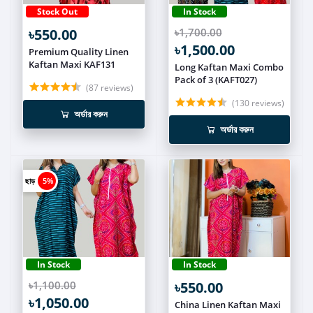
Stock Out
In Stock
৳550.00
৳1,700.00
৳1,500.00
Premium Quality Linen
Kaftan Maxi KAF131
Long Kaftan Maxi Combo
Pack of 3 (KAFT027)
(87 reviews)
(130 reviews)
অর্ডার করুন
অর্ডার করুন
ছাড়
5%
In Stock
In Stock
৳1,100.00
৳550.00
৳1,050.00
China Linen Kaftan Maxi