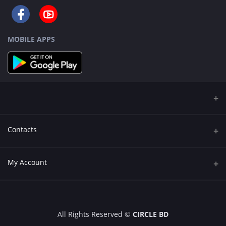
MOBILE APPS
Contacts
Address
My Account
543/2,Tenu Mollar Goli, Middle Monipur, 60 Feet, Mirpur, Dhaka
Login
Phone
+8809611900203
Order History
All Rights Reserved ©
CIRCLE BD