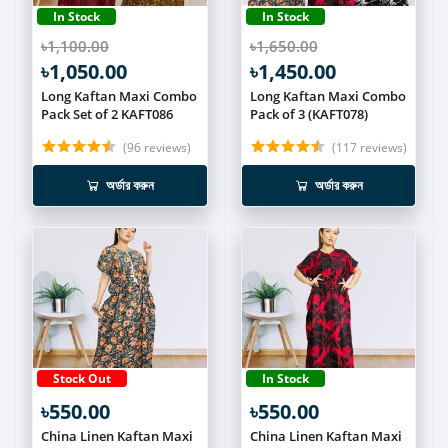
In Stock
In Stock
৳1,100.00
৳1,650.00
৳1,050.00
৳1,450.00
Long Kaftan Maxi Combo
Long Kaftan Maxi Combo
Pack Set of 2 KAFT086
Pack of 3 (KAFT078)
(96 reviews)
(117 reviews)
অর্ডার করুন
অর্ডার করুন
Stock Out
In Stock
৳550.00
৳550.00
China Linen Kaftan Maxi
China Linen Kaftan Maxi