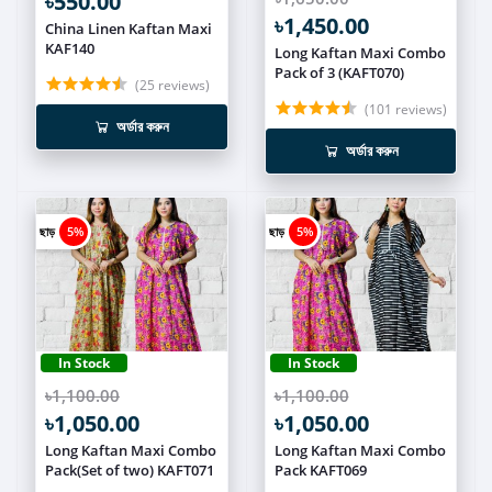
৳550.00
৳1,450.00
China Linen Kaftan Maxi
KAF140
Long Kaftan Maxi Combo
Pack of 3 (KAFT070)
(25 reviews)
(101 reviews)
অর্ডার করুন
অর্ডার করুন
ছাড়
5%
ছাড়
5%
In Stock
In Stock
৳1,100.00
৳1,100.00
৳1,050.00
৳1,050.00
Long Kaftan Maxi Combo
Long Kaftan Maxi Combo
Pack(Set of two) KAFT071
Pack KAFT069