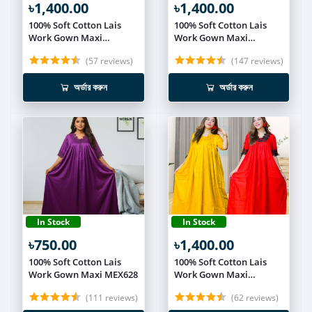
৳1,400.00
৳1,400.00
100% Soft Cotton Lais
100% Soft Cotton Lais
Work Gown Maxi
Work Gown Maxi
Combo(Set of 2) MEX630
Combo(Set of 2) MEX631
(57 reviews)
(147 reviews)
অর্ডার করুন
অর্ডার করুন
In Stock
In Stock
৳750.00
৳1,400.00
100% Soft Cotton Lais
100% Soft Cotton Lais
Work Gown Maxi MEX628
Work Gown Maxi
Combo(Set of 2) MEX615
(111 reviews)
(62 reviews)