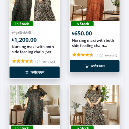
In Stock
In Stock
৳1,300.00
৳650.00
৳1,200.00
Nursing maxi with both
side feeding chain
Nursing maxi with both
NUR022
side feeding chain (Set of
(122 reviews)
2) NCOM007
(94 reviews)
অর্ডার করুন
অর্ডার করুন
In Stock
In Stock