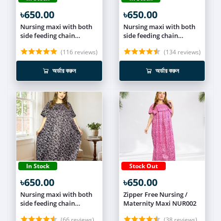
৳650.00
৳650.00
Nursing maxi with both
Nursing maxi with both
side feeding chain
side feeding chain
NUR021
NUR020
(116 reviews)
(134 reviews)
অর্ডার করুন
অর্ডার করুন
In Stock
Stock Out
৳650.00
৳650.00
Nursing maxi with both
Zipper Free Nursing /
side feeding chain
Maternity Maxi NUR002
NUR019
(66 reviews)
(38 reviews)