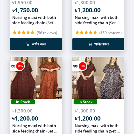
৳1,950.00
৳1,300.00
৳1,750.00
৳1,200.00
Nursing maxi with both
Nursing maxi with both
side feeding chain (Set of
side feeding chain (Set of
3) NCOM014
2) NCOM013
(56 reviews)
(150 reviews)
অর্ডার করুন
অর্ডার করুন
ছাড়
8%
ছাড়
8%
In Stock
In Stock
৳1,300.00
৳1,300.00
৳1,200.00
৳1,200.00
Nursing maxi with both
Nursing maxi with both
side feeding chain (Set of
side feeding chain (Set of