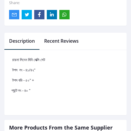
Share:
Description
Recent Reviews
চায়না লিনেন মিনি মেক্সি সেট
টপস লং - ৪১/৪২"
টপস বডি - ৫০" +
প্যান্ট লং - ৪০ "
More Products From the Same Supplier