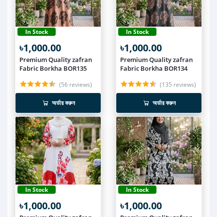
In Stock
In Stock
৳1,000.00
৳1,000.00
Premium Quality zafran
Premium Quality zafran
Fabric Borkha BOR135
Fabric Borkha BOR134
(56 reviews)
(135 reviews)
অর্ডার করুন
অর্ডার করুন
In Stock
In Stock
৳1,000.00
৳1,000.00