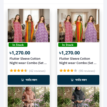
In Stock
In Stock
৳1,270.00
৳1,270.00
Flutter Sleeve Cotton
Flutter Sleeve Cotton
Night wear Combo (Set of
Night wear Combo (Set of
3) NIT019
3) NIT018
(42 reviews)
(90 reviews)
অর্ডার করুন
অর্ডার করুন