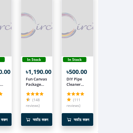
k
In Stock
In Stock
0.00
৳1,190.00
৳500.00
Fun Canvas
DIY Pipe
n
Package
Cleaner
use
FBOX023
(100 pcs)
FCR086
(148
(111
re
4
reviews)
reviews)
র করুন
অর্ডার করুন
অর্ডার করুন