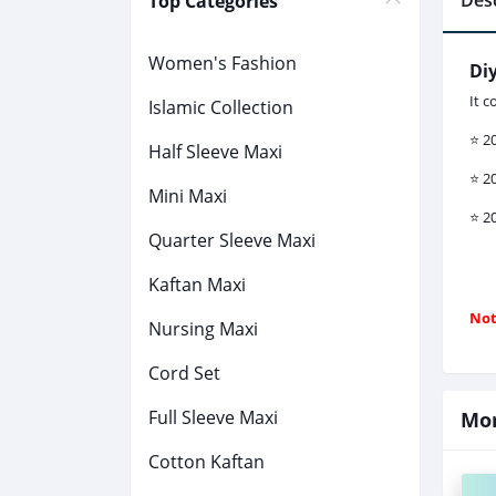
Desc
Top Categories
Women's Fashion
Diy
It c
Islamic Collection
⭐️ 2
Half Sleeve Maxi
⭐️ 2
Mini Maxi
⭐️ 2
Quarter Sleeve Maxi
Kaftan Maxi
Not
Nursing Maxi
Cord Set
Full Sleeve Maxi
Mor
Cotton Kaftan