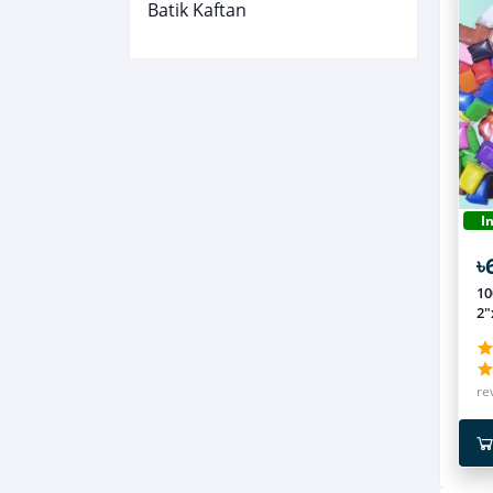
Batik Kaftan
I
৳
10
2"
fo
FC
re