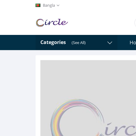
Bangla
Categories
H
(See All)