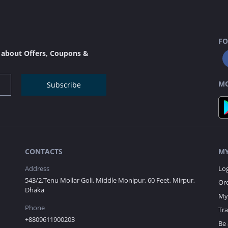
FO
s about Offers, Coupons &
MO
Subscribe
CONTACTS
MY
Address
Lo
543/2,Tenu Mollar Goli, Middle Monipur, 60 Feet, Mirpur,
Ord
Dhaka
My 
Phone
Tr
+8809611900203
Be 