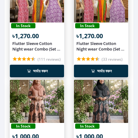
In Stock
In Stock
৳1,270.00
৳1,270.00
Flutter Sleeve Cotton
Flutter Sleeve Cotton
Night wear Combo (Set of
Night wear Combo (Set of
3) NIT019
3) NIT018
(111 reviews)
(33 reviews)
অর্ডার করুন
অর্ডার করুন
In Stock
In Stock
৳1,000.00
৳1,000.00