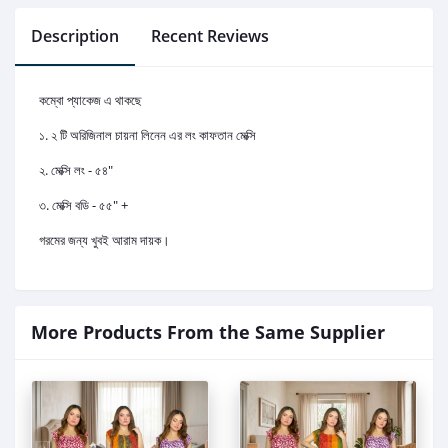
Description
Recent Reviews
কম্বো প্যাকেজ এ থাকছে
১. ২ টি অরিজিনাল চায়না লিনেন এর লং কাফতান মেক্সি
২. মেক্সি লং - ৫৪"
৩. মেক্সি বডি - ৫৫" +
গরমের জন্য খুবই আরাম দায়ক।
More Products From the Same Supplier