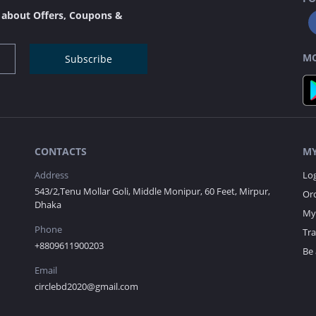
s about Offers, Coupons &
MO
Subscribe
CONTACTS
MY
Address
Lo
543/2,Tenu Mollar Goli, Middle Monipur, 60 Feet, Mirpur,
Ord
Dhaka
My 
Phone
Tr
+8809611900203
Be 
Email
circlebd2020@gmail.com