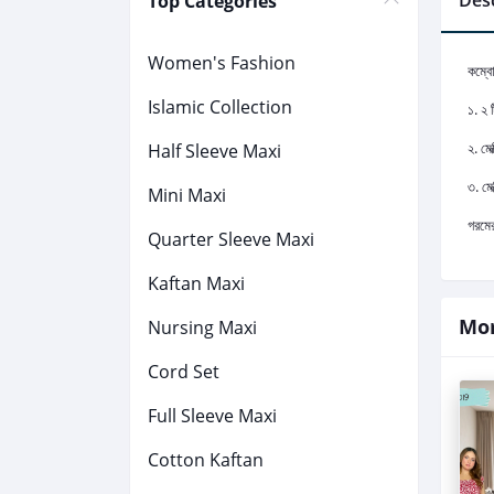
Desc
Top Categories
Women's Fashion
কম্ব
Islamic Collection
১. ২ 
২. মে
Half Sleeve Maxi
৩. মে
Mini Maxi
গরমে
Quarter Sleeve Maxi
Kaftan Maxi
Mor
Nursing Maxi
Cord Set
Full Sleeve Maxi
Cotton Kaftan