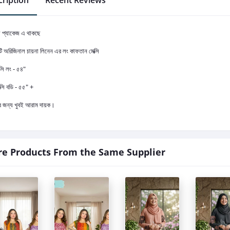
ription
Recent Reviews
ো প্যাকেজ এ থাকছে
টি অরিজিনাল চায়না লিনেন এর লং কাফতান মেক্সি
ক্সি লং - ৫৪"
ক্সি বডি - ৫৫" +
র জন্য খুবই আরাম দায়ক।
e Products From the Same Supplier