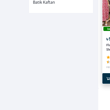
Batik Kaftan
I
৳
Fl
Sl
Co
Ni
Co
of
re