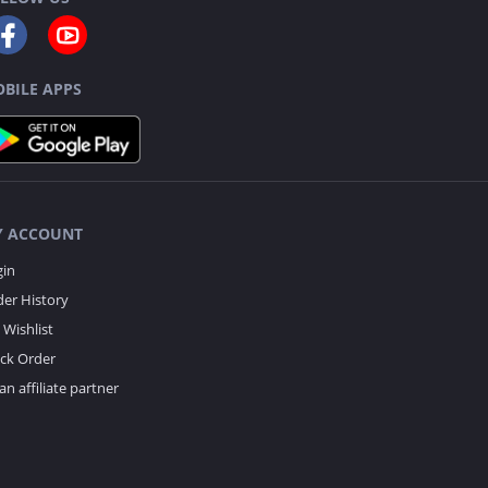
BILE APPS
 ACCOUNT
gin
er History
Wishlist
ack Order
an affiliate partner