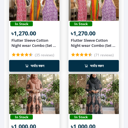
In Stock
In Stock
৳1,270.00
৳1,270.00
Flutter Sleeve Cotton
Flutter Sleeve Cotton
Night wear Combo (Set of
Night wear Combo (Set of
3) NIT019
3) NIT018
(35 reviews)
(71 reviews)
অর্ডার করুন
অর্ডার করুন
In Stock
In Stock
৳1,000.00
৳1,000.00