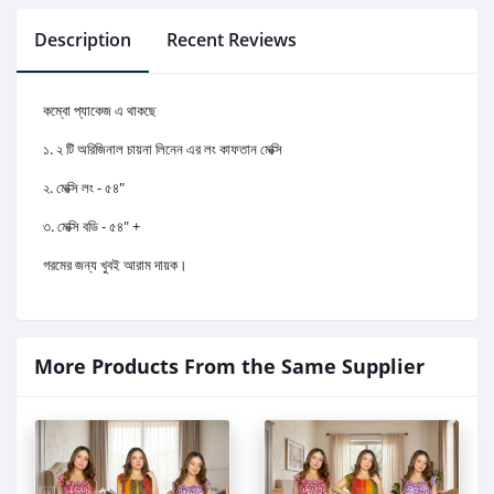
Description
Recent Reviews
কম্বো প্যাকেজ এ থাকছে
১. ২ টি অরিজিনাল চায়না লিনেন এর লং কাফতান মেক্সি
২. মেক্সি লং - ৫৪"
৩. মেক্সি বডি - ৫৪" +
গরমের জন্য খুবই আরাম দায়ক।
More Products From the Same Supplier