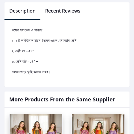
Description
Recent Reviews
কম্বো প্যাকেজ এ থাকছে
১. ২ টি অরিজিনাল চায়না লিনেন এর লং কাফতান মেক্সি
২. মেক্সি লং - ৫৪"
৩. মেক্সি বডি - ৫৪" +
গরমের জন্য খুবই আরাম দায়ক।
More Products From the Same Supplier