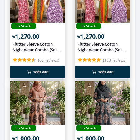
In Stock
In Stock
৳1,270.00
৳1,270.00
Flutter Sleeve Cotton
Flutter Sleeve Cotton
Night wear Combo (Set of
Night wear Combo (Set of
3) NIT019
3) NIT018
(63 reviews)
(130 reviews)
অর্ডার করুন
অর্ডার করুন
In Stock
In Stock
৳1,000.00
৳1,000.00