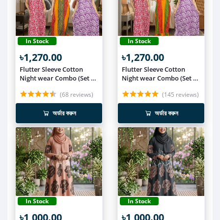
In Stock
In Stock
৳1,270.00
৳1,270.00
Flutter Sleeve Cotton
Flutter Sleeve Cotton
Night wear Combo (Set of
Night wear Combo (Set of
3) NIT019
3) NIT018
(68 reviews)
(145 reviews)
অর্ডার করুন
অর্ডার করুন
In Stock
In Stock
৳1,000.00
৳1,000.00