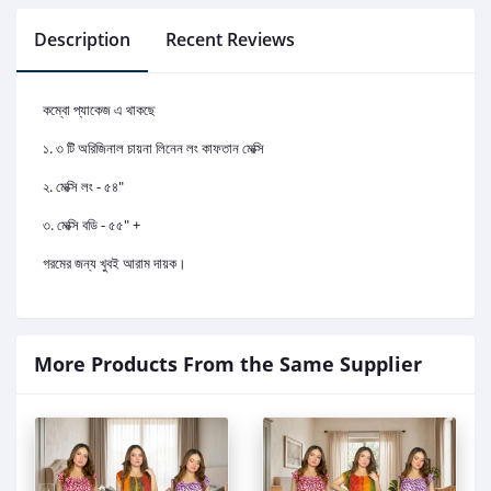
Description
Recent Reviews
কম্বো প্যাকেজ এ থাকছে
১. ৩ টি অরিজিনাল চায়না লিনেন লং কাফতান মেক্সি
২. মেক্সি লং - ৫৪"
৩. মেক্সি বডি - ৫৫" +
গরমের জন্য খুবই আরাম দায়ক।
More Products From the Same Supplier