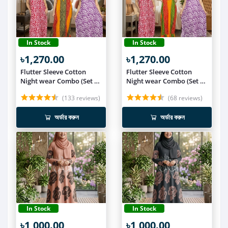
In Stock
In Stock
৳1,270.00
৳1,270.00
Flutter Sleeve Cotton
Flutter Sleeve Cotton
Night wear Combo (Set of
Night wear Combo (Set of
3) NIT019
3) NIT018
(133 reviews)
(68 reviews)
অর্ডার করুন
অর্ডার করুন
In Stock
In Stock
৳1,000.00
৳1,000.00