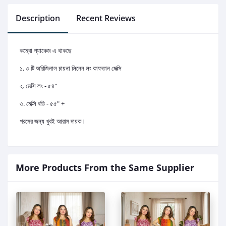
Description
Recent Reviews
কম্বো প্যাকেজ এ থাকছে
১. ৩ টি অরিজিনাল চায়না লিনেন লং কাফতান মেক্সি
২. মেক্সি লং - ৫৪"
৩. মেক্সি বডি - ৫৫" +
গরমের জন্য খুবই আরাম দায়ক।
More Products From the Same Supplier