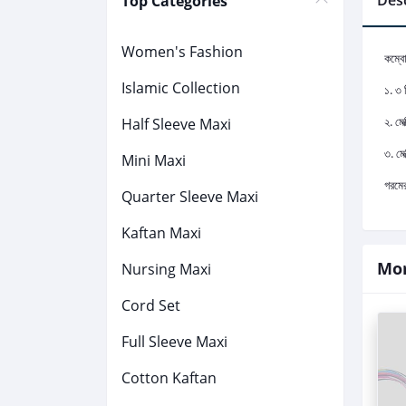
Desc
Top Categories
Women's Fashion
কম্ব
Islamic Collection
১. ৩ 
২. মে
Half Sleeve Maxi
৩. মে
Mini Maxi
গরমে
Quarter Sleeve Maxi
Kaftan Maxi
Mor
Nursing Maxi
Cord Set
Full Sleeve Maxi
Cotton Kaftan