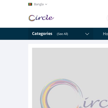
Bangla
Categories
H
(See All)