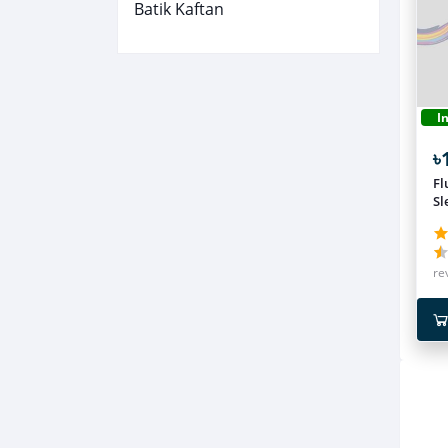
Batik Kaftan
I
৳
Fl
Sl
Co
Ni
Co
of
re