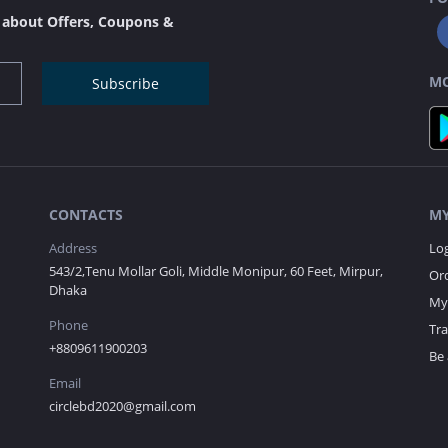
s about Offers, Coupons &
MO
Subscribe
CONTACTS
MY
Address
Lo
543/2,Tenu Mollar Goli, Middle Monipur, 60 Feet, Mirpur,
Ord
Dhaka
My 
Phone
Tr
+8809611900203
Be 
Email
circlebd2020@gmail.com