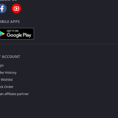
BILE APPS
 ACCOUNT
gin
er History
Wishlist
ack Order
an affiliate partner