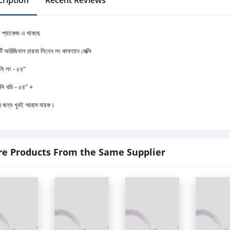
ription
Recent Reviews
ো প্যাকেজ এ থাকছে
টি অরিজিনাল চায়না লিনেন লং কাফতান মেক্সি
ক্সি লং - ৫৪"
ক্সি বডি - ৫৪" +
র জন্য খুবই আরাম দায়ক।
e Products From the Same Supplier