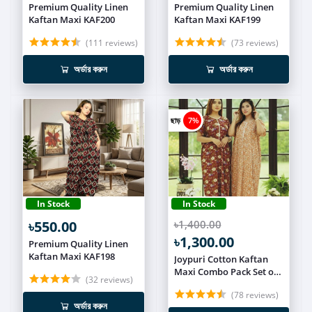
Premium Quality Linen
Premium Quality Linen
Kaftan Maxi KAF200
Kaftan Maxi KAF199
(111 reviews)
(73 reviews)
অর্ডার করুন
অর্ডার করুন
ছাড়
7%
In Stock
In Stock
৳550.00
৳1,400.00
৳1,300.00
Premium Quality Linen
Kaftan Maxi KAF198
Joypuri Cotton Kaftan
Maxi Combo Pack Set of
(32 reviews)
2 KAFT120
(78 reviews)
অর্ডার করুন