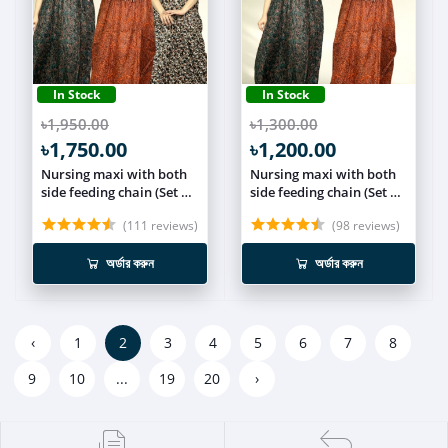
In Stock
In Stock
৳1,950.00
৳1,300.00
৳1,750.00
৳1,200.00
Nursing maxi with both
Nursing maxi with both
side feeding chain (Set of
side feeding chain (Set of
3) NCOM009
2) NCOM008
(111 reviews)
(98 reviews)
অর্ডার করুন
অর্ডার করুন
‹
1
2
3
4
5
6
7
8
9
10
...
19
20
›