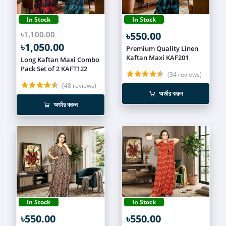
In Stock
In Stock
৳1,100.00
৳550.00
৳1,050.00
Premium Quality Linen
Kaftan Maxi KAF201
Long Kaftan Maxi Combo
Pack Set of 2 KAFT122
(34 reviews)
(48 reviews)
অর্ডার করুন
অর্ডার করুন
In Stock
In Stock
৳550.00
৳550.00