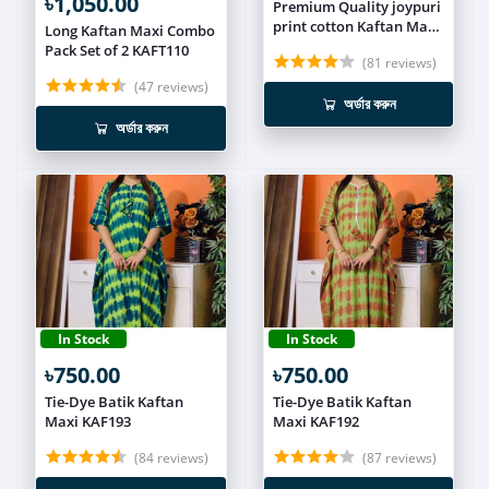
৳1,050.00
Premium Quality joypuri
print cotton Kaftan Maxi
Long Kaftan Maxi Combo
KAF196
Pack Set of 2 KAFT110
(81 reviews)
(47 reviews)
অর্ডার করুন
অর্ডার করুন
In Stock
In Stock
৳750.00
৳750.00
Tie-Dye Batik Kaftan
Tie-Dye Batik Kaftan
Maxi KAF193
Maxi KAF192
(84 reviews)
(87 reviews)