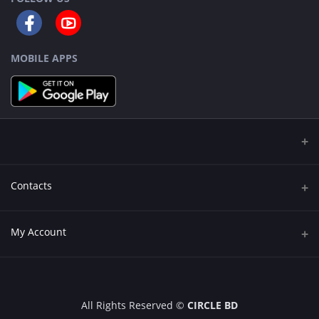
MOBILE APPS
Contacts
Address
My Account
543/2,Tenu Mollar Goli, Middle Monipur, 60 Feet, Mirpur, Dhaka
Login
Phone
+8809611900203
Order History
All Rights Reserved ©
CIRCLE BD