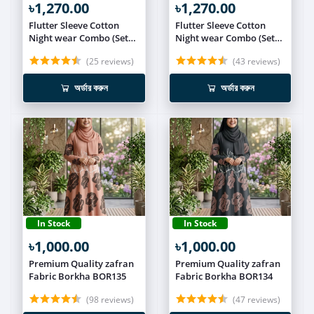
৳1,270.00
৳1,270.00
Flutter Sleeve Cotton
Flutter Sleeve Cotton
Night wear Combo (Set
Night wear Combo (Set
of 3) NIT019
of 3) NIT018
(25 reviews)
(43 reviews)
অর্ডার করুন
অর্ডার করুন
In Stock
In Stock
৳1,000.00
৳1,000.00
Premium Quality zafran
Premium Quality zafran
Fabric Borkha BOR135
Fabric Borkha BOR134
(98 reviews)
(47 reviews)