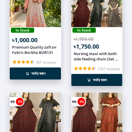
In Stock
In Stock
৳1,000.00
৳1,950.00
৳1,750.00
Premium Quality zafran
Fabric Borkha BOR131
Nursing maxi with both
side feeding chain (Set of
(97 reviews)
3) NCOM014
(107 reviews)
অর্ডার করুন
অর্ডার করুন
ছাড়
8%
ছাড়
8%