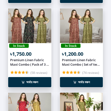
In Stock
In Stock
৳1,750.00
৳1,200.00
Premium Linen Fabric
Premium Linen Fabric
Maxi Combo ( Pack of 3 )
Maxi Combo ( Set of two )
MEXI026
MEXI025
(58 reviews)
(74 reviews)
অর্ডার করুন
অর্ডার করুন