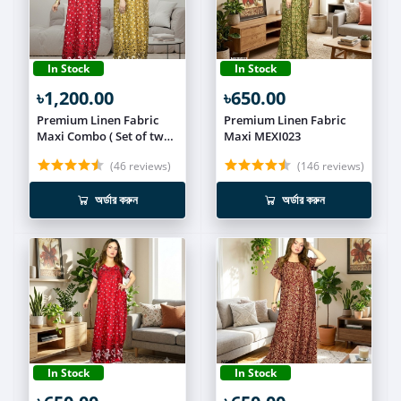
In Stock
In Stock
৳1,200.00
৳650.00
Premium Linen Fabric
Premium Linen Fabric
Maxi Combo ( Set of two )
Maxi MEXI023
MEXI024
(46 reviews)
(146 reviews)
অর্ডার করুন
অর্ডার করুন
In Stock
In Stock