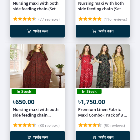
Nursing maxi with both
Nursing maxi with both
side feeding chain (Set of
side feeding chain (Set of
2) NCOM011
2) NCOM010
(77 reviews)
(116 reviews)
অর্ডার করুন
অর্ডার করুন
In Stock
In Stock
৳650.00
৳1,750.00
Nursing maxi with both
Premium Linen Fabric
side feeding chain
Maxi Combo ( Pack of 3 )
NUR023
MEXI027
(88 reviews)
(90 reviews)
অর্ডার করুন
অর্ডার করুন