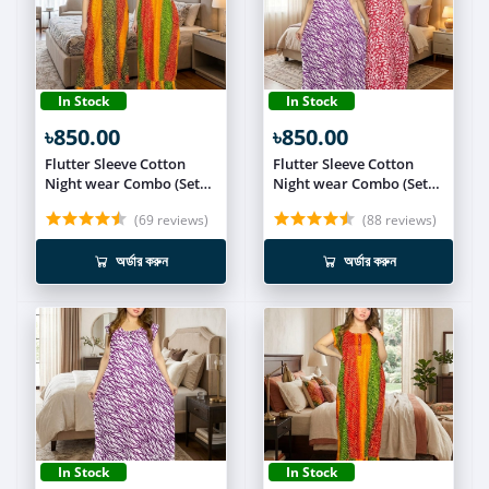
In Stock
In Stock
৳850.00
৳850.00
Flutter Sleeve Cotton
Flutter Sleeve Cotton
Night wear Combo (Set
Night wear Combo (Set
of 2) NIT015
of 2) NIT014
(69 reviews)
(88 reviews)
অর্ডার করুন
অর্ডার করুন
In Stock
In Stock