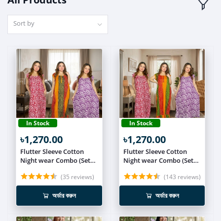
Sort by
In Stock
In Stock
৳1,270.00
৳1,270.00
Flutter Sleeve Cotton
Flutter Sleeve Cotton
Night wear Combo (Set
Night wear Combo (Set
of 3) NIT019
of 3) NIT018
(35 reviews)
(143 reviews)
অর্ডার করুন
অর্ডার করুন