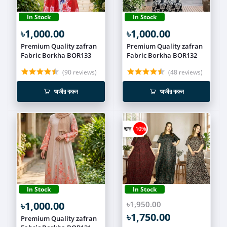
In Stock
In Stock
৳1,000.00
৳1,000.00
Premium Quality zafran
Premium Quality zafran
Fabric Borkha BOR133
Fabric Borkha BOR132
(90 reviews)
(48 reviews)
অর্ডার করুন
অর্ডার করুন
ছাড়
10%
In Stock
In Stock
৳1,000.00
৳1,950.00
৳1,750.00
Premium Quality zafran