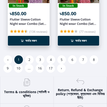
In Stock
In Stock
৳850.00
৳850.00
Flutter Sleeve Cotton
Flutter Sleeve Cotton
Night wear Combo (Set
Night wear Combo (Set
of 2) NIT017
of 2) NIT016
(134 reviews)
(77 reviews)
অর্ডার করুন
অর্ডার করুন
‹
1
2
3
4
5
6
7
8
9
10
...
16
17
›
Return, Refund & Exchange
Terms & conditions (শর্তাবলী ও
policy (পণ্যফেরত, মূল্যফেরত এবং বিনিময়
ভূমিকা)
নীতি)