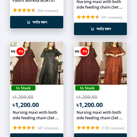
Fabric Borkha BOR131
Nursing maxi with both
side feeding chain (Set of
(64 reviews)
3) NCOM014
(41 reviews)
অর্ডার করুন
অর্ডার করুন
ছাড়
8%
ছাড়
8%
In Stock
In Stock
৳1,300.00
৳1,300.00
৳1,200.00
৳1,200.00
Nursing maxi with both
Nursing maxi with both
side feeding chain (Set of
side feeding chain (Set of
2) NCOM013
2) NCOM012
(47 reviews)
(128 reviews)