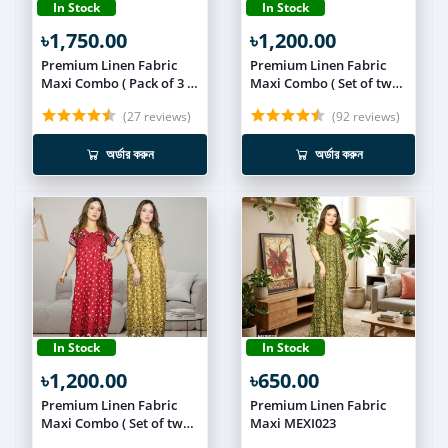
In Stock
In Stock
৳1,750.00
৳1,200.00
Premium Linen Fabric
Premium Linen Fabric
Maxi Combo ( Pack of 3 )
Maxi Combo ( Set of two )
MEXI026
MEXI025
(27 reviews)
(92 reviews)
অর্ডার করুন
অর্ডার করুন
In Stock
In Stock
৳1,200.00
৳650.00
Premium Linen Fabric
Premium Linen Fabric
Maxi Combo ( Set of two )
Maxi MEXI023
MEXI024