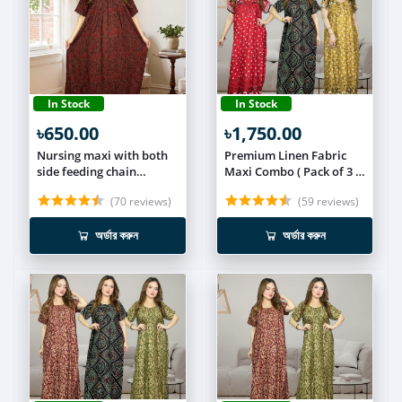
In Stock
In Stock
৳650.00
৳1,750.00
Nursing maxi with both
Premium Linen Fabric
side feeding chain
Maxi Combo ( Pack of 3 )
NUR023
MEXI027
(70 reviews)
(59 reviews)
অর্ডার করুন
অর্ডার করুন